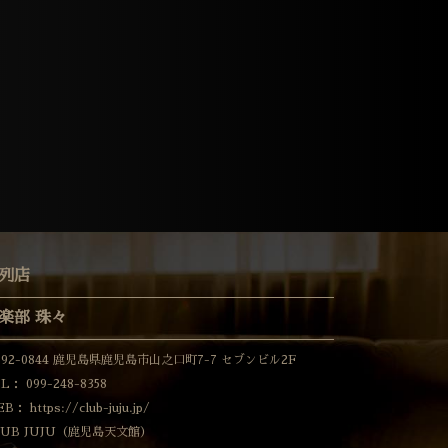
列店
楽部 珠々
892-0844 鹿児島県鹿児島市山之口町7-7 セブンビル2F
EL：
099-248-8358
EB：
https://club-juju.jp/
LUB JUJU（鹿児島天文館）