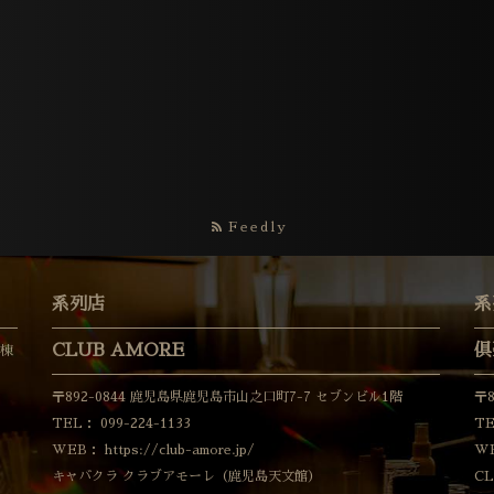
Feedly
系列店
系
CLUB AMORE
倶
B棟
〒892-0844 鹿児島県鹿児島市山之口町7-7 セブンビル1階
〒
TEL：
099-224-1133
T
WEB：
https://club-amore.jp/
W
キャバクラ クラブアモーレ（鹿児島天文館）
C